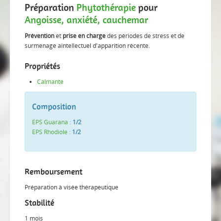
Préparation
Phytothérapie
pour
Angoisse, anxiété, cauchemar
Prévention
et
prise en charge
des périodes de stress et de
surmenage aintellectuel d'apparition récente.
Propriétés
Calmante
Composition
EPS Guarana
:
1/2
EPS Rhodiole
:
1/2
Remboursement
Préparation à visée thérapeutique
Stabilité
1 mois